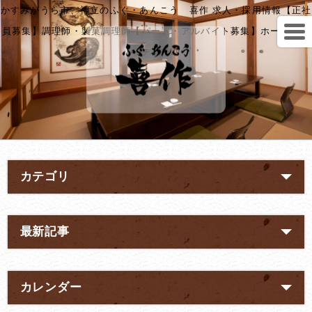
かすみがうら市、神立のふぐ・あんこう 喜作 求人・採用情報【正社
員募集】調理師・製菓調理師【パート・アルバイト募集】ホール・キ
ッチン補助
カテゴリ
最新記事
カレンダー