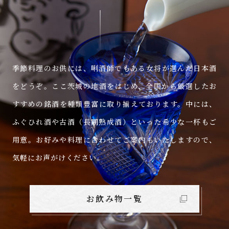
季節料理のお供には、唎酒師でもある女将が選んだ日本酒
をどうぞ。
ここ茨城の地酒をはじめ、全国から厳選したお
すすめの銘酒を種類豊富に取り揃えております。中には、
ふぐひれ酒や古酒（長期熟成酒）といった希少な一杯もご
用意。お好みや料理に合わせてご案内もいたしますので、
気軽にお声がけください。
お飲み物一覧