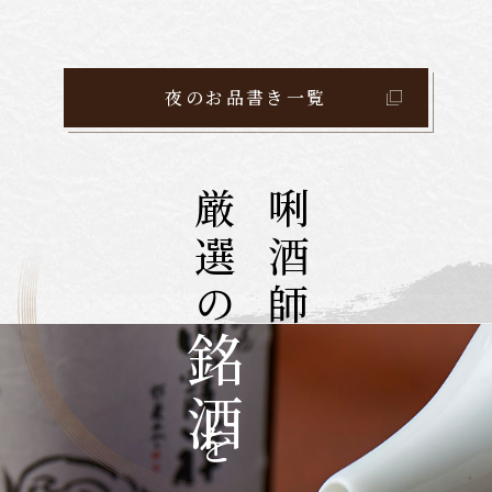
2,000
円
夜のお品書き一覧
厳選の
唎酒師
銘酒
を