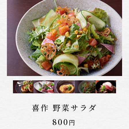
4
喜作 野菜サラダ
2,800
1,100
700
800
1人前
円
円
円
円