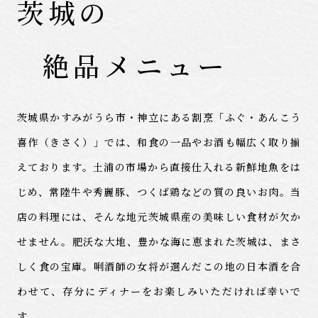
茨城の
絶品メニュー
茨城県かすみがうら市・神立にある割烹
「ふぐ・あんこう
喜作（きさく）」では、和食の一品やお酒も
幅広く取り揃
えております。土浦の市場から直接仕入れる新鮮地魚を
は
じめ、常陸牛や秀麗豚、つくば鶏などの質の良いお肉。当
店の料理には、
そんな地元茨城県産の美味しい食材が欠か
せません。
肥沃な大地、豊かな海に恵まれた茨城は、まさ
しく食の宝庫。
唎酒師の女将が選んだこの地の日本酒を合
わせて、存分にディナーを
お楽しみいただければ幸いで
す。